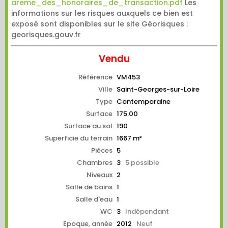
areme_des_honoraires_de_transaction.pdf
Les
informations sur les risques auxquels ce bien est
exposé sont disponibles sur le site Géorisques :
georisques.gouv.fr
Vendu
Référence
VM453
Ville
Saint-Georges-sur-Loire
Type
Contemporaine
Surface
175.00
Surface au sol
190
Superficie du terrain
1667 m²
Pièces
5
Chambres
3
5 possible
Niveaux
2
Salle de bains
1
Salle d'eau
1
WC
3
Indépendant
Epoque, année
2012
Neuf