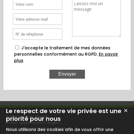
J'accepte le traitement de mes données
personnelles conformément au RGPD.
En savoir
plus
Le respect de votre vie privée est une
✕
Achat maison Angers
priorité pour nous
Achat appartement Angers
Achat maison Verrières-en-Anjou
Nous utilisons des cookies afin de vous offrir une