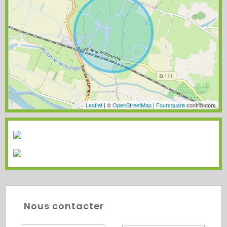
Leaflet
| ©
OpenStreetMap
|
Foursquare
contributors
Nous contacter