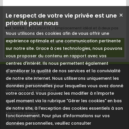
Le respect de votre vie privée est une
✕
Immeuble centre ville
priorité pour nous
Ref. VI059
: EXCLUSIVITE – Emplacement idéal et à deux pas
Nous utilisons des cookies afin de vous offrir une
du Boulevard Foch et des commerces de proximité. Immeuble
en pleine propriété composé d'un local commercial, de 3
expérience optimale et une communication pertinente
Immeuble Angers
122 m²
Studios, un type 1 et un Type 1 Bis. Locataires en place,
sur notre site. Grace à ces technologies, nous pouvons
Chauffage électrique. Loyers annuels : 27050€ + 2100€
Nous contacter
charges. Pas de travaux à Prévoir. Les informations des risques
vous proposer du contenu en rapport avec vos
auxquels est exposé ce bien sont disponibles sur le s...
centres d'intérêt. Ils nous permettent également
d'améliorer la qualité de nos services et la convivialité
Achat immeuble Angers
de notre site internet. Nous utiliserons uniquement les
Immeuble à vendre Angers
données personnelles pour lesquelles vous avez donné
Immeuble à vendre Angers
votre accord. Vous pouvez les modifier à n'importe
quel moment via la rubrique "Gérer les cookies" en bas
Nos Honoraires
Qui sommes-nous
de notre site, à l'exception des cookies essentiels à son
Mentions légales
fonctionnement. Pour plus d'informations sur vos
Offre complète
données personnelles, veuillez consulter
Plan du site