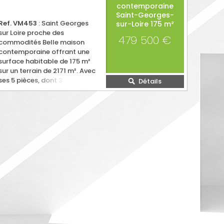
contemporaine
Saint-Georges-
Ref. VM453
: Saint Georges
sur-Loire
175 m²
sur Loire proche des
479 500 €
commodités Belle maison
contemporaine offrant une
surface habitable de 175 m²
sur un terrain de 2171 m². Avec
ses 5 pièces, dont 3 chambres
Détails
spacieuses, cette maison est
idéale pour les familles en
quête de tranquillité et de
luxe.