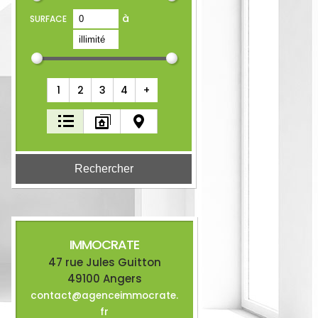
à
SURFACE
1
2
3
4
+
IMMOCRATE
47 rue Jules Guitton
49100
Angers
contact@agenceimmocrate.
fr