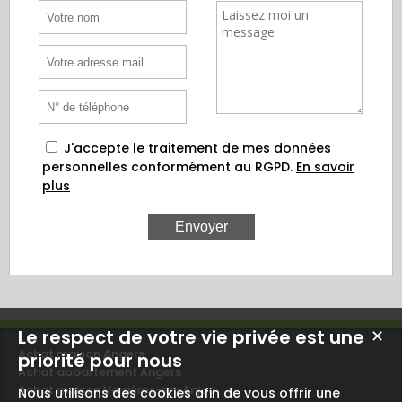
J'accepte le traitement de mes données
personnelles conformément au RGPD.
En savoir
plus
Le respect de votre vie privée est une
✕
Achat maison Angers
priorité pour nous
Achat appartement Angers
Achat maison Verrières-en-Anjou
Nous utilisons des cookies afin de vous offrir une