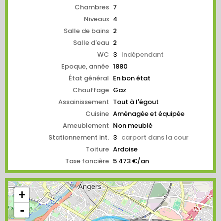
Chambres
7
Niveaux
4
Salle de bains
2
Salle d'eau
2
WC
3
Indépendant
Epoque, année
1880
État général
En bon état
Chauffage
Gaz
Assainissement
Tout à l'égout
Cuisine
Aménagée et équipée
Ameublement
Non meublé
Stationnement int.
3
carport dans la cour
Toiture
Ardoise
Taxe foncière
5 473 €/an
+
-