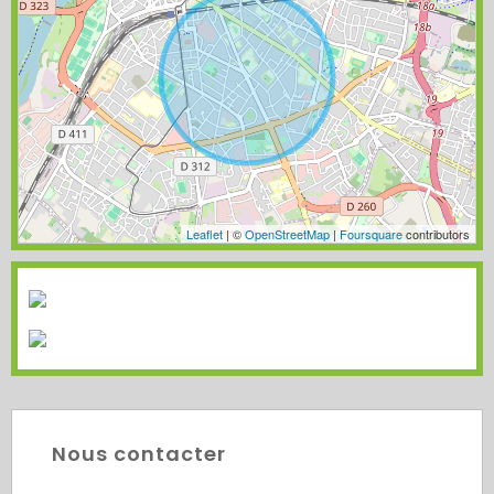
Leaflet
| ©
OpenStreetMap
|
Foursquare
contributors
Nous contacter