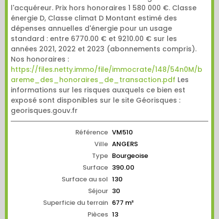
l'acquéreur. Prix hors honoraires 1 580 000 €. Classe
énergie D, Classe climat D Montant estimé des
dépenses annuelles d'énergie pour un usage
standard : entre 6770.00 € et 9210.00 € sur les
années 2021, 2022 et 2023 (abonnements compris).
Nos honoraires :
https://files.netty.immo/file/immocrate/148/54n0M/b
areme_des_honoraires_de_transaction.pdf
Les
informations sur les risques auxquels ce bien est
exposé sont disponibles sur le site Géorisques :
georisques.gouv.fr
Référence
VM510
Ville
ANGERS
Type
Bourgeoise
Surface
390.00
Surface au sol
130
Séjour
30
Superficie du terrain
677 m²
Pièces
13