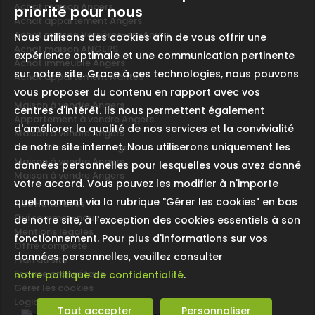
Achat maison Angers
priorité pour nous
Achat appartement Angers
Achat maison Verrières-en-Anjou
Nous utilisons des cookies afin de vous offrir une
Achat maison ANGERS
expérience optimale et une communication pertinente
Achat immeuble Angers
sur notre site. Grace à ces technologies, nous pouvons
Achat appartement Nantes
vous proposer du contenu en rapport avec vos
Maison à vendre Angers
centres d'intérêt. Ils nous permettent également
Appartement à vendre Angers
d'améliorer la qualité de nos services et la convivialité
Maison à vendre Angers
de notre site internet. Nous utiliserons uniquement les
Immeuble à vendre Angers
Maison à vendre Angers
données personnelles pour lesquelles vous avez donné
Maison à vendre Angers
votre accord. Vous pouvez les modifier à n'importe
quel moment via la rubrique "Gérer les cookies" en bas
Nos Honoraires
Qui sommes-nous
de notre site, à l'exception des cookies essentiels à son
Mentions légales
fonctionnement. Pour plus d'informations sur vos
Offre complète
données personnelles, veuillez consulter
Plan du site
Espace propriétaire
notre politique de confidentialité
.
Gérer les cookies
Logiciel immobilier
Tout accepter
Personnaliser