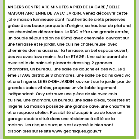
ANGERS CENTRE A 10 MINUTES A PIED DE LA GARE / BELLE
MAISON ANCIENNE DE AVEC JARDIN. Venez découvrir cette
jolie maison lumineuse dont l'authenticité a été préservée
grâce à ses beaux parquets d'origine, sa hauteur de plafond,
ses cheminées décoratives. Le RDC offre une grande entrée,
un double séjour salon de 85m2 avec cheminée ouvrant sur
une terrasse et le jardin, une cuisine chaleureuse avec
cheminée donne aussi sur la terrasse, un bel espace ouvert,
des wc avec lave mains. Au 1 er ETAGE : Une suite parentale
avec salle de bains et placards dressing, 2 grandes
chambres, un bureau , une salle de douche et des wc.. Le 2
ème ETAGE distribue 3 chambres, une salle de bains avec wc
et une lingerie. LE REZ-DE-JARDIN ouvrant sur le jardin par de
grandes baies vitrées, propose un véritable logement
indépendant. On y retrouve une pièce de vie avec coin
cuisine, une chambre, un bureau, une salle d'eau, toilettes et
lingerie. La maison possède une grande cave, une chaufferie
et un espace atelier. Possibilité d'acquérir ou de louer un
garage double situé dans une résidence à côté de la
maison. Les risques auxquels est exposé le bien sont
disponibles sur le site www.georisques.gouv.fr