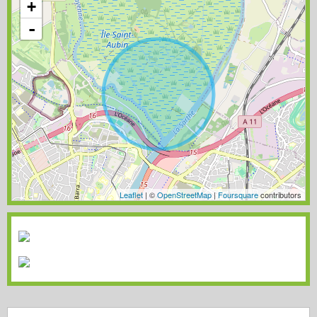
+
-
Leaflet
| ©
OpenStreetMap
|
Foursquare
contributors