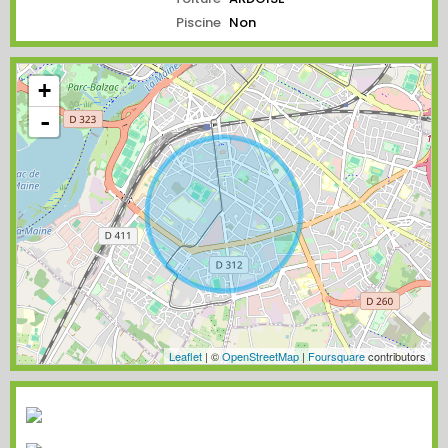
Piscine
Non
+
-
Leaflet
| ©
OpenStreetMap
|
Foursquare
contributors