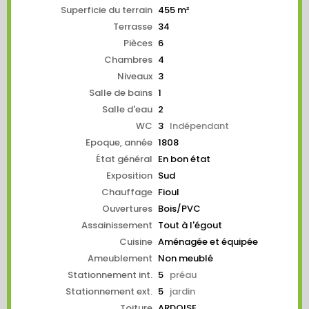
Superficie du terrain
455 m²
Terrasse
34
Pièces
6
Chambres
4
Niveaux
3
Salle de bains
1
Salle d'eau
2
WC
3
Indépendant
Epoque, année
1808
État général
En bon état
Exposition
Sud
Chauffage
Fioul
Ouvertures
Bois/PVC
Assainissement
Tout à l'égout
Cuisine
Aménagée et équipée
Ameublement
Non meublé
Stationnement int.
5
préau
Stationnement ext.
5
jardin
Toiture
ARDOISE