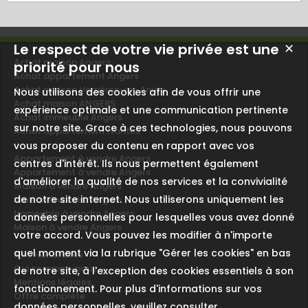
Le respect de votre vie privée est une
✕
Achat maison Angers
priorité pour nous
Achat appartement Angers
Achat maison Verrières-en-Anjou
Nous utilisons des cookies afin de vous offrir une
Achat maison ANGERS
expérience optimale et une communication pertinente
Achat immeuble Angers
sur notre site. Grace à ces technologies, nous pouvons
Achat appartement Nantes
vous proposer du contenu en rapport avec vos
Appartement à vendre Angers
centres d'intérêt. Ils nous permettent également
Appartement à vendre Angers
d'améliorer la qualité de nos services et la convivialité
Maison à vendre Angers
de notre site internet. Nous utiliserons uniquement les
Maison à vendre Angers
Immeuble à vendre Angers
données personnelles pour lesquelles vous avez donné
Maison à vendre Angers
votre accord. Vous pouvez les modifier à n'importe
quel moment via la rubrique "Gérer les cookies" en bas
Nos Honoraires
Qui sommes-nous
de notre site, à l'exception des cookies essentiels à son
Mentions légales
fonctionnement. Pour plus d'informations sur vos
Offre complète
données personnelles, veuillez consulter