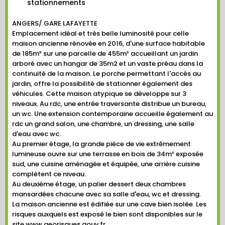
stationnements
ANGERS/ GARE LAFAYETTE
Emplacement idéal et très belle luminosité pour celle
maison ancienne rénovée en 2016, d'une surface habitable
de 185m² sur une parcelle de 455m² accueillant un jardin
arboré avec un hangar de 35m2 et un vaste préau dans la
continuité de la maison. Le porche permettant l'accès au
jardin, offre la possibilité de stationner également des
véhicules. Cette maison atypique se développe sur 3
niveaux. Au rdc, une entrée traversante distribue un bureau,
un wc. Une extension contemporaine accueille également au
rdc un grand salon, une chambre, un dressing, une salle
d'eau avec wc.
Au premier étage, la grande pièce de vie extrêmement
lumineuse ouvre sur une terrasse en bois de 34m² exposée
sud, une cuisine aménagée et équipée, une arrière cuisine
complètent ce niveau.
Au deuxième étage, un palier dessert deux chambres
mansardées chacune avec sa salle d'eau, wc et dressing.
La maison ancienne est édifiée sur une cave bien isolée. Les
risques auxquels est exposé le bien sont disponibles sur le
site www.georisques.gouv.fr