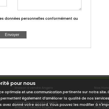
 mes données personnelles conformément au
orité pour nous
Maison à vendre Angers
Nos Hono
ence optimale et une communication pertinente sur notre sit
Appartement à vendre Angers
Qui som
Maison à vendre Angers
Mentions
permettent également d'améliorer la qualité de nos services et
Immeuble à vendre Angers
Offre co
 avez donné votre accord. Vous pouvez les modifier à n'impo
Maison à vendre Angers
Plan du s