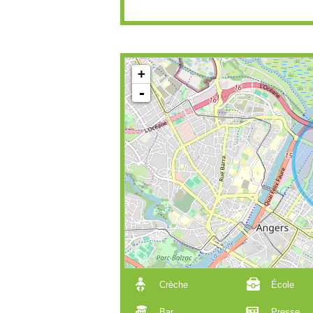
+
-
Crèche
École
Bar
Presse