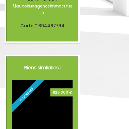
f.laucoin@agenceimmocrate
.fr
Carte T 894467794
Biens similaires :
Nouveauté
829 000 €