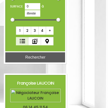
à
SURFACE
1
2
3
4
+
Françoise
LAUCOIN
06 14 45 11 54