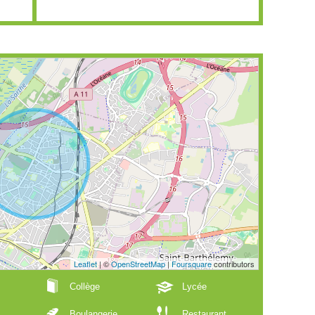
Leaflet
| ©
OpenStreetMap
|
Foursquare
contributors
Collège
Lycée
Boulangerie
Restaurant