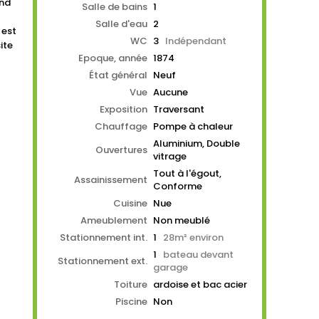
and
Salle de bains
1
Salle d'eau
2
 est
WC
3
Indépendant
ite
Epoque, année
1874
État général
Neuf
Vue
Aucune
Exposition
Traversant
Chauffage
Pompe à chaleur
Aluminium, Double
Ouvertures
vitrage
Tout à l'égout,
Assainissement
Conforme
Cuisine
Nue
Ameublement
Non meublé
Stationnement int.
1
28m² environ
1
bateau devant
Stationnement ext.
garage
Toiture
ardoise et bac acier
Piscine
Non