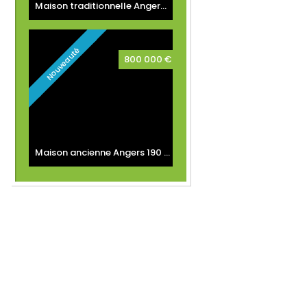
Maison traditionnelle Angers
250 m²
Nouveauté
800 000 €
Maison ancienne Angers
190 m²
Coup de cœur
707 200 €
Maison ancienne Angers
165 m²