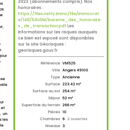
2023 (abonnements compris). Nos
ns
honoraires :
pas
https://files.netty.immo/file/immocrat
de
e/148/54n0M/bareme_des_honoraire
s_de_transaction.pdf
Les
r,
informations sur les risques auxquels
ce bien est exposé sont disponibles
e
sur le site Géorisques :
n
georisques.gouv.fr
jour
e
Référence
VM525
Ville
Angers
49100
Type
Ancienne
sse
Surface
223.42
m²
alle
Surface au sol
254
m²
Séjour
52
m²
ur
Superficie du terrain
266 m²
 et
Pièces
10
, un
Chambres
6
2 ouvertes
 les
le
Niveaux
3