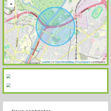
-
Leaflet
| ©
OpenStreetMap
|
Foursquare
contributors