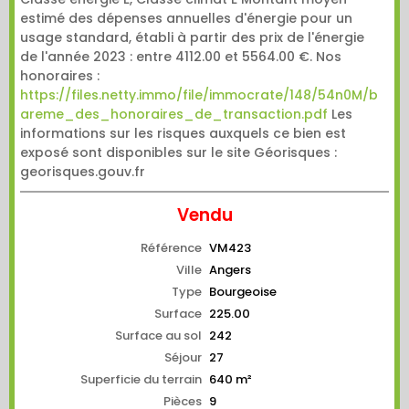
estimé des dépenses annuelles d'énergie pour un
usage standard, établi à partir des prix de l'énergie
de l'année 2023 : entre 4112.00 et 5564.00 €. Nos
honoraires :
https://files.netty.immo/file/immocrate/148/54n0M/b
areme_des_honoraires_de_transaction.pdf
Les
informations sur les risques auxquels ce bien est
exposé sont disponibles sur le site Géorisques :
georisques.gouv.fr
Vendu
Référence
VM423
Ville
Angers
Type
Bourgeoise
Surface
225.00
Surface au sol
242
Séjour
27
Superficie du terrain
640 m²
Pièces
9