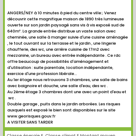
ANGERS/NEY à 10 minutes à pied du centre ville:; Venez
découvrir cette magnifique maison de 1890 très lumineuse
ouverte sur son jardin paysagé sans vis à vis exposé sud de
640m². La grande entrée distribue un vaste salon avec
cheminée, une salle à manger suivie d'une cuisine aménagée
, le tout ouvrant sur la terrasse et le jardin , une lingerie
chaufferie, des wc, une arrière cuisine de 17m2 avec
mezzanine, un bureau avec entrée indépendante . Ce rdc
offre beaucoup de possibilités d'aménagement et
d'utilisation : suite parentale, location indépendante,
exercice d'une profession libérale...
Au 1er étage nous retrouvons 3 chambres, une salle de bains
avec baignoire et douche, une salle d'eau, des wc .
Au 2ème étage 3 chambres dont une avec un point d'eau et
wc .
Double garage , puits dans le jardin arborées. Les risques
auxquels est exposé le bien sont disponibles sur le site
www.georisques.gouv.fr
A VISITER SANS TARDER
Classe énergie E, Classe climat E Montant moyen