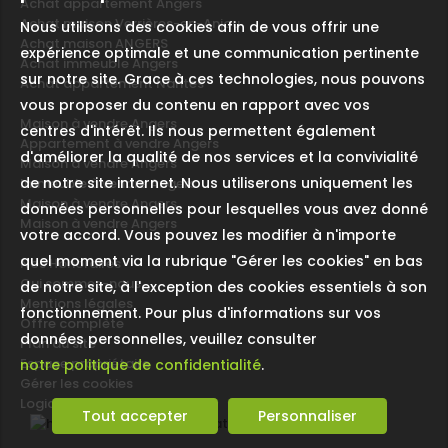
Achat appartement Angers
Achat maison Verrières-en-Anjou
Nous utilisons des cookies afin de vous offrir une
Achat maison ANGERS
expérience optimale et une communication pertinente
Achat immeuble Angers
sur notre site. Grace à ces technologies, nous pouvons
Achat appartement Nantes
vous proposer du contenu en rapport avec vos
Maison à vendre Angers
centres d'intérêt. Ils nous permettent également
Appartement à vendre Angers
d'améliorer la qualité de nos services et la convivialité
Maison à vendre Angers
de notre site internet. Nous utiliserons uniquement les
Immeuble à vendre Angers
Maison à vendre Angers
données personnelles pour lesquelles vous avez donné
Maison à vendre Angers
votre accord. Vous pouvez les modifier à n'importe
quel moment via la rubrique "Gérer les cookies" en bas
Nos Honoraires
Qui sommes-nous
de notre site, à l'exception des cookies essentiels à son
Mentions légales
fonctionnement. Pour plus d'informations sur vos
Offre complète
données personnelles, veuillez consulter
Plan du site
Espace propriétaire
notre politique de confidentialité
.
Gérer les cookies
Logiciel immobilier
Tout accepter
Personnaliser