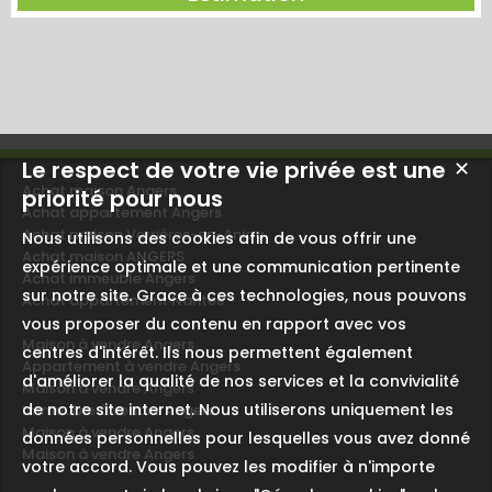
Le respect de votre vie privée est une
✕
Achat maison Angers
priorité pour nous
Achat appartement Angers
Achat maison Verrières-en-Anjou
Nous utilisons des cookies afin de vous offrir une
Achat maison ANGERS
expérience optimale et une communication pertinente
Achat immeuble Angers
sur notre site. Grace à ces technologies, nous pouvons
Achat appartement Nantes
vous proposer du contenu en rapport avec vos
Maison à vendre Angers
centres d'intérêt. Ils nous permettent également
Appartement à vendre Angers
d'améliorer la qualité de nos services et la convivialité
Maison à vendre Angers
de notre site internet. Nous utiliserons uniquement les
Immeuble à vendre Angers
Maison à vendre Angers
données personnelles pour lesquelles vous avez donné
Maison à vendre Angers
votre accord. Vous pouvez les modifier à n'importe